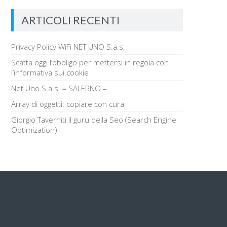
ARTICOLI RECENTI
Privacy Policy WiFi NET UNO S.a.s.
Scatta oggi l’obbligo per mettersi in regola con
l’informativa sui cookie
Net Uno S.a.s. – SALERNO –
Array di oggetti: copiare con cura
Giorgio Taverniti il guru della Seo (Search Engine
Optimization)