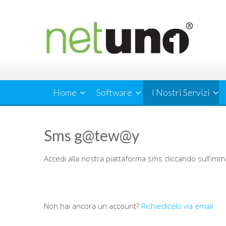
Skip
to
content
Home
Software
I Nostri Servizi
Sms g@tew@y
Accedi alla nostra piattaforma sms cliccando sull’imm
Non hai ancora un account?
Richiedicelo via email