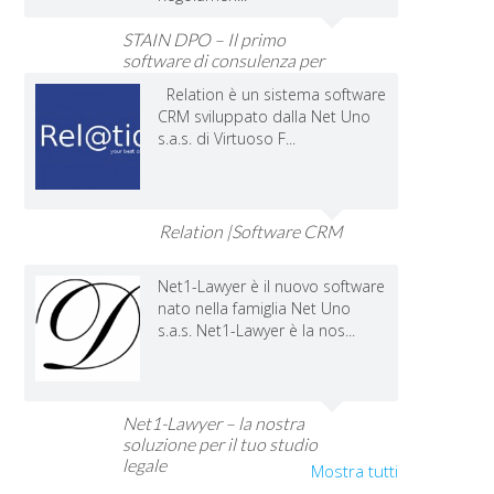
STAIN DPO – Il primo
software di consulenza per
Dpo e Imprese
Relation è un sistema software
CRM sviluppato dalla Net Uno
s.a.s. di Virtuoso F...
Relation |Software CRM
Net1-Lawyer è il nuovo software
nato nella famiglia Net Uno
s.a.s. Net1-Lawyer è la nos...
Net1-Lawyer – la nostra
soluzione per il tuo studio
legale
Mostra tutti