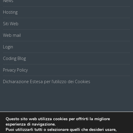
News
Hosting
Siti Web
Web mail
Login
Coding Blog
Privacy Policy
Dichiarazione Estesa per l’utilizzo dei Cookies
Questo sito web utilizza cookies per offrirti la migliore
Net Uno s.a.s. di Virtuoso Francesco & C.© 2016 | Via Pietro Del
esperienza di navigazione.
Pezzo, 53, 84128 Salerno PIVA 04223350655 - Tel. 089 9358
Puoi utilizzarli tutti o selezionare quelli che desideri usare,