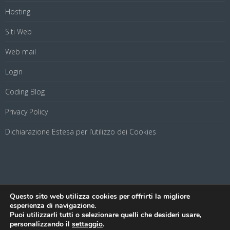
Hosting
Siti Web
Web mail
Login
Coding Blog
Privacy Policy
Dichiarazione Estesa per l’utilizzo dei Cookies
Questo sito web utilizza cookies per offrirti la migliore
Net Uno s.a.s. di Virtuoso Francesco & C.© 2016 | Via Pietro Del
esperienza di navigazione.
Pezzo, 53, 84128 Salerno PIVA 04223350655 - Tel. 089 9358
Puoi utilizzarli tutti o selezionare quelli che desideri usare,
personalizzando il
settaggio
.
236