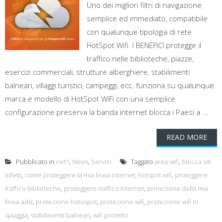
Uno dei migliori filtri di navigazione
semplice ed immediato, compatibile
con qualunque tipologia di rete
HotSpot Wifi. I BENEFICI protegge il
traffico nelle biblioteche, piazze,
esercizi commerciali, strutture alberghiere, stabilimenti
balneari, villaggi turistici, campeggi, ecc. funziona su qualunque
marca e modello di HotSpot WiFi con una semplice
configurazione preserva la banda internet blocca i Paesi a ...
READ MORE
Pubblicato in
net1
,
News
,
Servizi
Taggato
area wifi
,
blocca siti
infetti
,
come proteggere la mia linea internet
,
hotspot wifi
,
proteggere
traffico biblioteche
,
proteggere traffico internet
,
protezione della mia
linea adsl
,
protezione hotospot
,
protezione wifi
,
protezione wifi in
spiaggia
,
stabilimenti balneari
,
wifi protetto