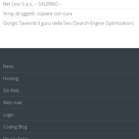
Net Uno S.a.s. – SALERNO –
Array di oggetti: copiare con cura
Giorgio Taverniti il guru della Seo (Search Engine Optimization)
News
Hosting
Siti Web
Web mail
Login
Coding Blog
Privacy Policy