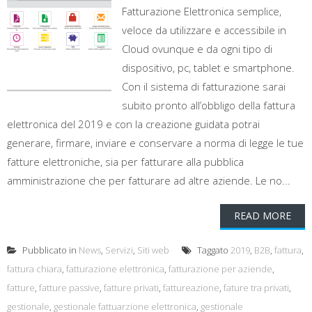
Fatturazione Elettronica semplice,
veloce da utilizzare e accessibile in
Cloud ovunque e da ogni tipo di
dispositivo, pc, tablet e smartphone.
Con il sistema di fatturazione sarai
subito pronto all’obbligo della fattura
elettronica del 2019 e con la creazione guidata potrai
generare, firmare, inviare e conservare a norma di legge le tue
fatture elettroniche, sia per fatturare alla pubblica
amministrazione che per fatturare ad altre aziende. Le no...
READ MORE
Pubblicato in
News
,
Servizi
,
Siti web
Taggato
2019
,
B2B
,
fattura
,
fattura chiara
,
fatturazione elettronica
,
fatturazione per aziende
,
fatture
,
fatture passive
,
fatture privati
,
fattureazione
,
fature tra privati
,
gestionale
,
gestionale fattuarzione elettronica
,
gestionale