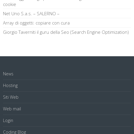
cookie
Net Uno S.a.s. – SALERNO –
Array di oggetti: copiare con cura
Giorgio Taverniti il guru della Seo (Search Engine Optimization)
News
Hosting
Siti Web
Web mail
Login
Coding Blog