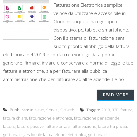
Fatturazione Elettronica semplice,
veloce da utilizzare e accessibile in
Cloud ovunque e da ogni tipo di
dispositivo, pc, tablet e smartphone.
Con il sistema di fatturazione sarai
subito pronto all’obbligo della fattura
elettronica del 2019 e con la creazione guidata potrai
generare, firmare, inviare e conservare a norma di legge le tue
fatture elettroniche, sia per fatturare alla pubblica
amministrazione che per fatturare ad altre aziende. Le no...
READ MORE
Pubblicato in
News
,
Servizi
,
Siti web
Taggato
2019
,
B2B
,
fattura
,
fattura chiara
,
fatturazione elettronica
,
fatturazione per aziende
,
fatture
,
fatture passive
,
fatture privati
,
fattureazione
,
fature tra privati
,
gestionale
,
gestionale fattuarzione elettronica
,
gestionale