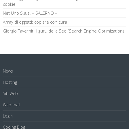
cookie
Net Uno S.a.s. – SALERNO –
Array di oggetti: copiare con cura
Giorgio Taverniti il guru della Seo (Search Engine Optimization)
News
Hosting
Siti Web
Web mail
Login
Coding Blog